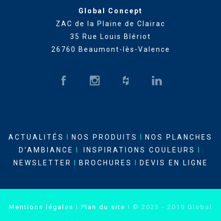
Global Concept
ZAC de la Plaine de Clairac
35 Rue Louis Blériot
26760 Beaumont-lès-Valence
ACTUALITÉS
I
NOS PRODUITS
I
NOS PLANCHES
D’AMBIANCE
I
INSPIRATIONS COULEURS
I
NEWSLETTER
I
BROCHURES
I
DEVIS EN LIGNE
Mentions légales
I
Plan du site
I © 2023 - 2019 Global