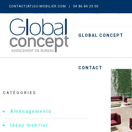
CONTACT(AT)GC-MOBILIER.COM
|
04 86 84 29 00
Filter by:
Categories
Tags
GLOBAL CONCEPT
CONTACT
CATÉGORIES
Aménagements
Idées mobilier