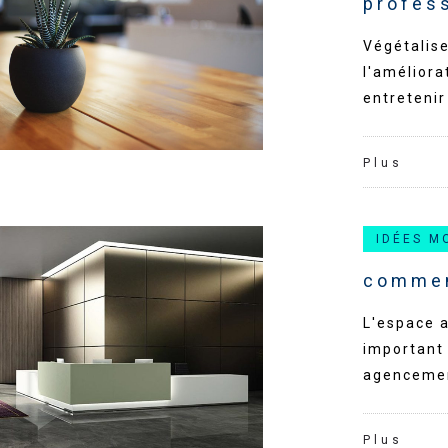
profes
Végétalise
l'améliora
entretenir
Plus
IDÉES M
commen
L'espace a
important 
agencement
Plus