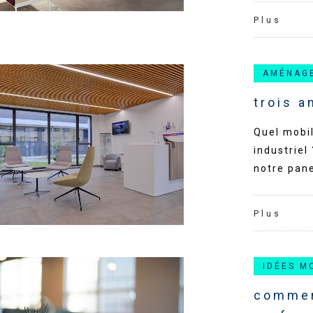
Plus
AMÉNAG
trois 
Quel mobi
industriel
notre pane
Plus
IDÉES M
commen