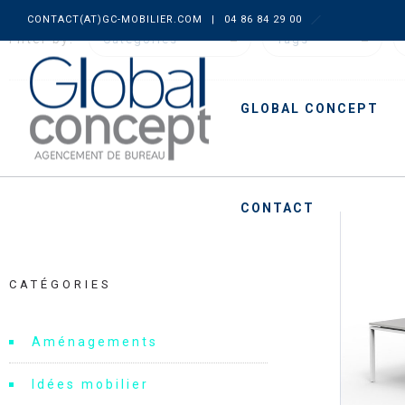
CONTACT(AT)GC-MOBILIER.COM
|
04 86 84 29 00
Filter by:
Categories
Tags
GLOBAL CONCEPT
CONTACT
CATÉGORIES
Aménagements
Idées mobilier