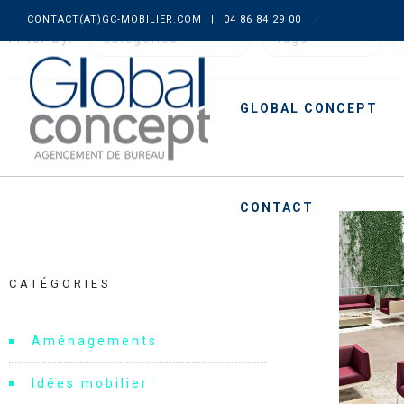
CONTACT(AT)GC-MOBILIER.COM
|
04 86 84 29 00
Filter by:
Categories
Tags
GLOBAL CONCEPT
CONTACT
CATÉGORIES
Aménagements
Idées mobilier