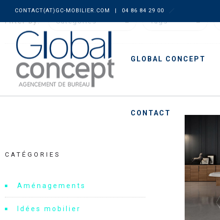
CONTACT(AT)GC-MOBILIER.COM
|
04 86 84 29 00
Filter by:
Categories
Tags
GLOBAL CONCEPT
CONTACT
CATÉGORIES
Aménagements
Idées mobilier