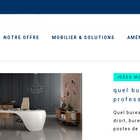
Authors
NOTRE OFFRE
MOBILIER & SOLUTIONS
AMÉ
IDÉES M
quel b
profes
Quel burea
droit, bur
postes de 