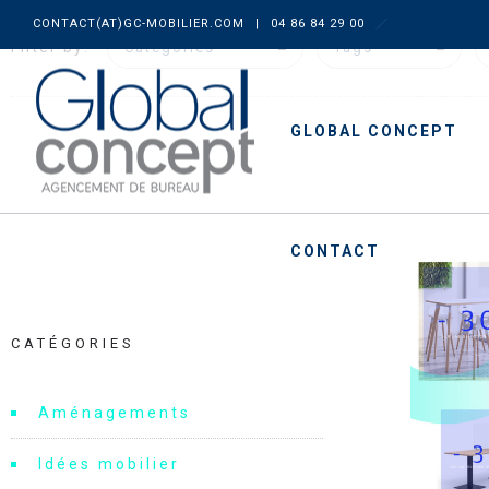
CONTACT(AT)GC-MOBILIER.COM
|
04 86 84 29 00
Filter by:
Categories
Tags
GLOBAL CONCEPT
CONTACT
CATÉGORIES
Aménagements
Idées mobilier