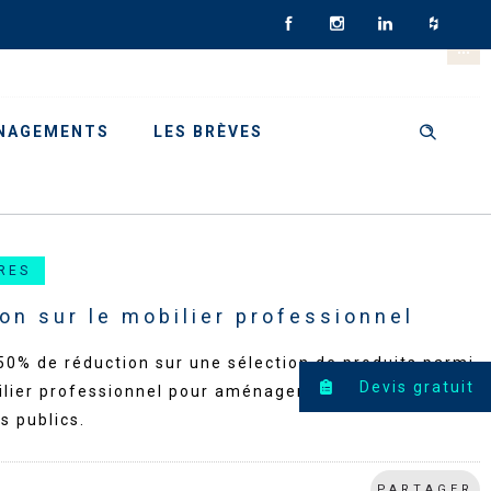
NAGEMENTS
LES BRÈVES
RES
on sur le mobilier professionnel
50% de réduction sur une sélection de produits parmi
Devis gratuit
lier professionnel pour aménager vos entreprises et
s publics.
PARTAGER