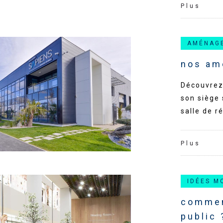
Plus
AMÉNAG
nos am
Découvrez
son siège 
salle de r
Plus
IDÉES M
commen
public 