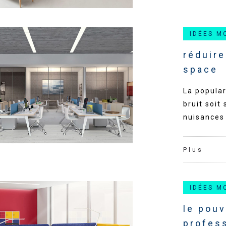
IDÉES M
réduir
space
La popular
bruit soit
nuisances 
Plus
IDÉES M
le pouv
profes