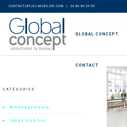
CONTACT(AT)GC-MOBILIER.COM
|
04 86 84 29 00
Filter by:
Categories
Tags
GLOBAL CONCEPT
CONTACT
CATÉGORIES
Aménagements
Idées mobilier