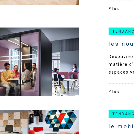
Plus
TENDAN
les no
Découvrez
matière d
espaces vé
Plus
TENDAN
le mobi