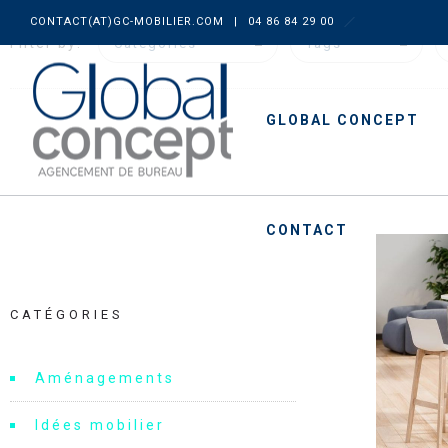
CONTACT(AT)GC-MOBILIER.COM
|
04 86 84 29 00
Filter by:
Categories
Tags
GLOBAL CONCEPT
CONTACT
CATÉGORIES
Aménagements
Idées mobilier