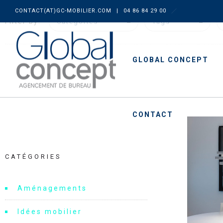
CONTACT(AT)GC-MOBILIER.COM
|
04 86 84 29 00
Filter by:
Categories
Tags
GLOBAL CONCEPT
CONTACT
CATÉGORIES
Aménagements
Idées mobilier