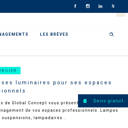
NAGEMENTS
LES BRÈVES
OBILIER
r ses luminaires pour ses espaces
sionnels
Devis gratuit
es de Global Concept vous présentent nos luminaires
énagement de vos espaces professionnels. Lampes
 suspensions, lampadaires...