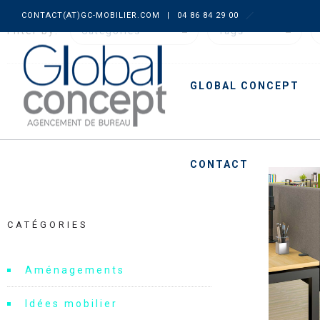
CONTACT(AT)GC-MOBILIER.COM
|
04 86 84 29 00
Filter by:
Categories
Tags
GLOBAL CONCEPT
CONTACT
CATÉGORIES
Aménagements
Idées mobilier