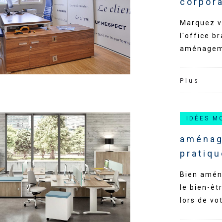
corpor
Marquez v
l'office b
aménageme
Plus
IDÉES M
aménag
pratiq
Bien amén
le bien-êt
lors de v