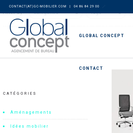
CONTACT(AT)GC-MOBILIER.COM
|
04 86 84 29 00
Filter by:
Categories
Tags
GLOBAL CONCEPT
CONTACT
CATÉGORIES
Aménagements
Idées mobilier