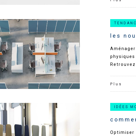
Plus
TENDAN
les no
Aménager 
physiques 
Retrouvez 
Plus
IDÉES M
commen
Optimiser 