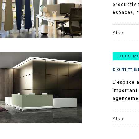
productivi
espaces, f
Plus
IDÉES M
commen
L'espace a
important 
agencement
Plus