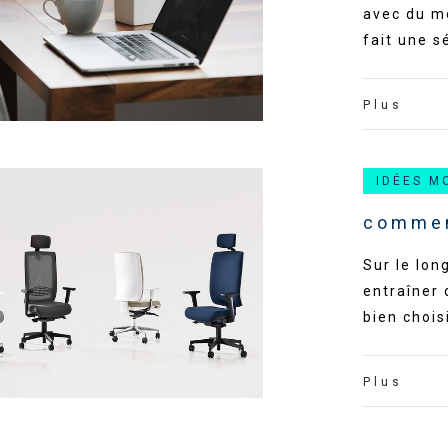
avec du mo
fait une s
Plus
IDÉES M
commen
Sur le lon
entraîner 
bien chois
Plus