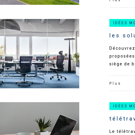
Plus
IDÉES M
les sol
Découvrez 
proposées 
siège de b
Plus
IDÉES M
télétra
Le télétra