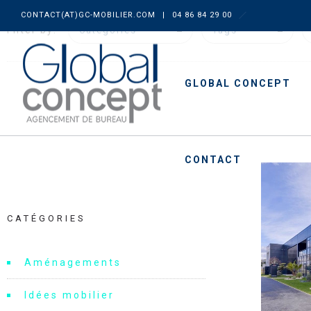
CONTACT(AT)GC-MOBILIER.COM
|
04 86 84 29 00
Filter by:
Categories
Tags
GLOBAL CONCEPT
CONTACT
CATÉGORIES
Aménagements
Idées mobilier