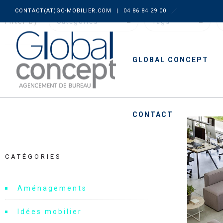
CONTACT(AT)GC-MOBILIER.COM
|
04 86 84 29 00
Filter by:
Categories
Tags
GLOBAL CONCEPT
CONTACT
CATÉGORIES
Aménagements
Idées mobilier