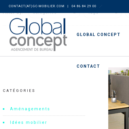
CONTACT(AT)GC-MOBILIER.COM
|
04 86 84 29 00
Filter by:
Categories
Tags
GLOBAL CONCEPT
CONTACT
CATÉGORIES
Aménagements
Idées mobilier