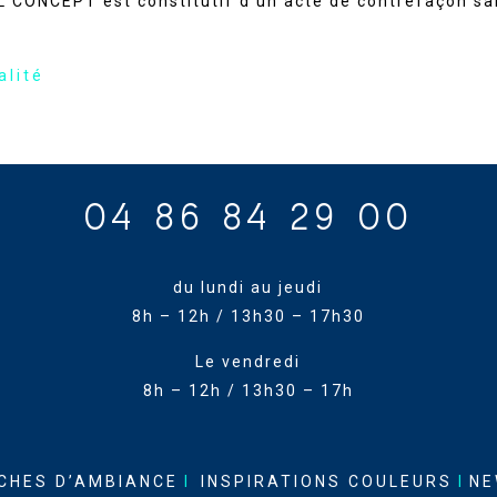
L CONCEPT est constitutif d’un acte de contrefaçon sa
alité
04 86 84 29 00
du lundi au jeudi
8h – 12h / 13h30 – 17h30
Le vendredi
8h – 12h / 13h30 – 17h
CHES D’AMBIANCE
I
INSPIRATIONS COULEURS
I
NE