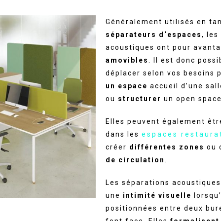
Généralement utilisés en ta
séparateurs d‘espaces
, le
acoustiques ont pour avanta
amovibles
. Il est donc possi
déplacer selon vos besoins 
un espace
accueil d’une sall
ou
structurer
un open space
Elles peuvent également êt
dans les
espaces restaura
créer
différentes zones
ou 
de circulation
.
Les séparations acoustiques
une
intimité visuelle
lorsqu’
positionnées entre deux bur