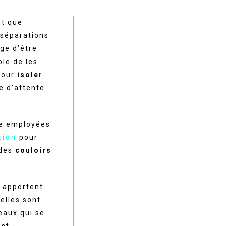
nt que
s séparations
ge d’être
ble de les
pour
isoler
e d’attente
.
re employées
tion
pour
des
couloirs
 apportent
elles sont
eaux qui se