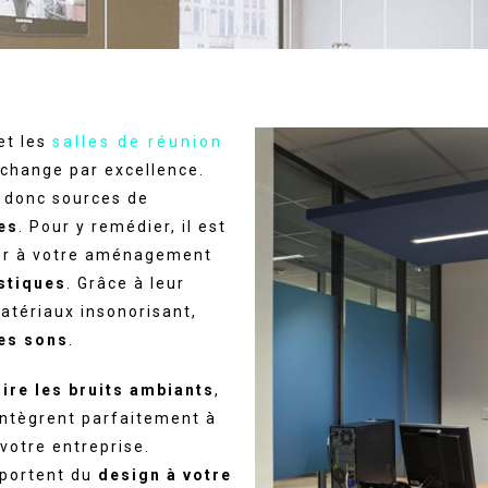
et les
salles de réunion
échange par excellence.
 donc sources de
es
. Pour y remédier, il est
rer à votre aménagement
stiques
. Grâce à leur
atériaux insonorisant,
es sons
.
ire les bruits ambiants
,
intègrent parfaitement à
votre entreprise.
pportent du
design à votre